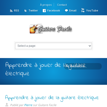
À propos
Contact
RSS
Twitter
Facebook
Email
YouTube
Apprendre à jouer de la guitare
électrique
Apprendre à jouer de la guitare électrique
Publié par
Pierre
sur
Guitare Facile