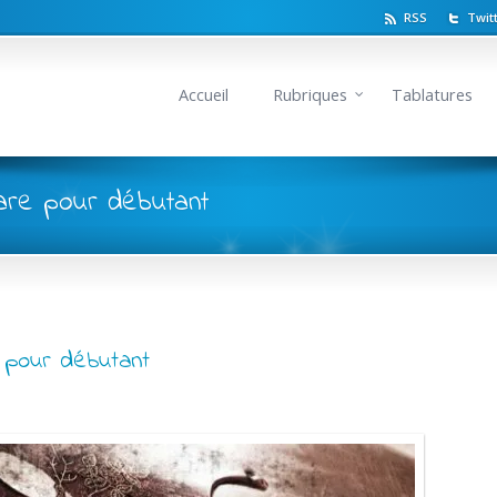
RSS
Twit
Accueil
Rubriques
Tablatures
are pour débutant
 pour débutant