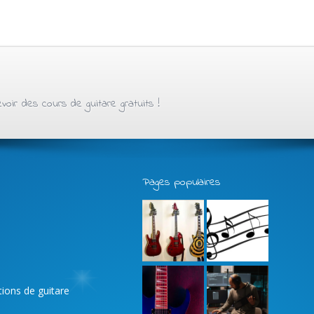
oir des cours de guitare gratuits !
Pages populaires
ations de guitare