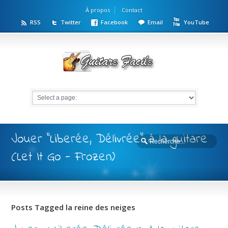
À propos
Contact
RSS
Twitter
Facebook
Email
YouTube
Jouer "Liberée, Délivrée" à la guitare
(Let It Go - Frozen)
Posts Tagged la reine des neiges