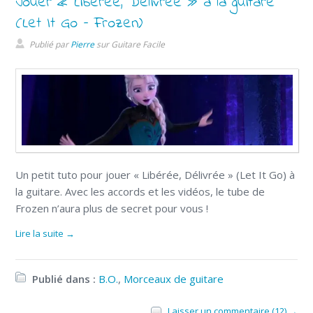
Jouer « Liberée, Délivrée » à la guitare
(Let It Go – Frozen)
Publié par
Pierre
sur
Guitare Facile
Un petit tuto pour jouer « Libérée, Délivrée » (Let It Go) à
la guitare. Avec les accords et les vidéos, le tube de
Frozen n’aura plus de secret pour vous !
Lire la suite →
Publié dans :
B.O.
,
Morceaux de guitare
Laisser un commentaire (12) →