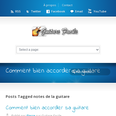
À propos
Contact
RSS
Twitter
Facebook
Email
YouTube
Comment bien accorder sa guitare
Posts Tagged notes de la guitare
Comment bien accorder sa guitare
Publié par
Pierre
sur
Guitare Facile