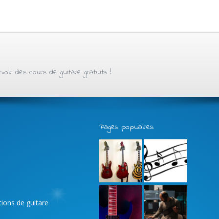
oir des cours de guitare gratuits !
Pages populaires
ations de guitare