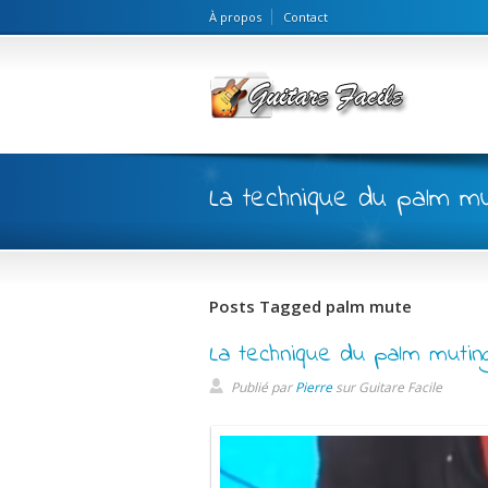
À propos
Contact
La technique du palm m
Posts Tagged palm mute
La technique du palm mutin
Publié par
Pierre
sur
Guitare Facile