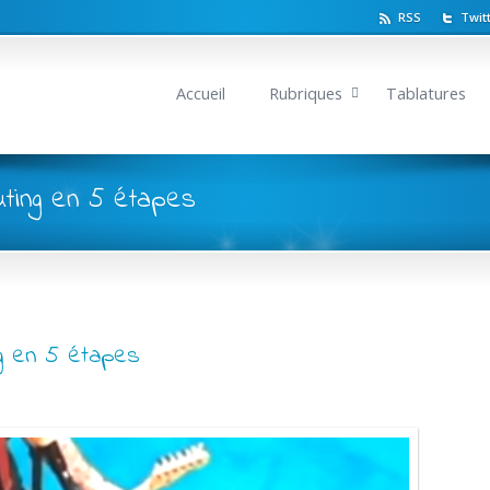
RSS
Twit
Accueil
Rubriques
Tablatures
uting en 5 étapes
g en 5 étapes