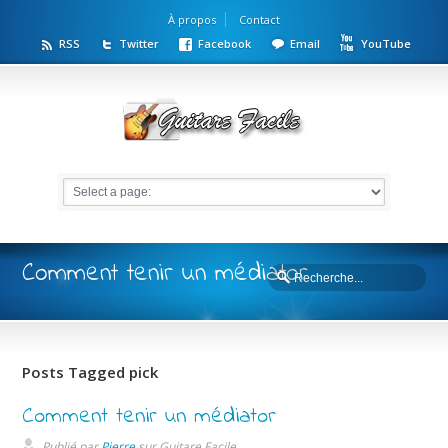
À propos
Contact
RSS
Twitter
Facebook
Email
YouTube
Comment tenir un médiator
Posts Tagged pick
Comment tenir un médiator
Publié par
Pierre
sur
Guitare Facile