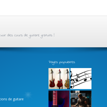
oir des cours de guitare gratuits !
Pages populaires
ations de guitare