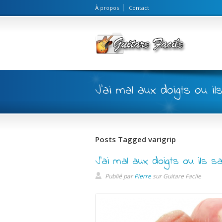
À propos
Contact
J'ai mal aux doigts ou il
Posts Tagged varigrip
J’ai mal aux doigts ou ils s
Publié par
Pierre
sur
Guitare Facile